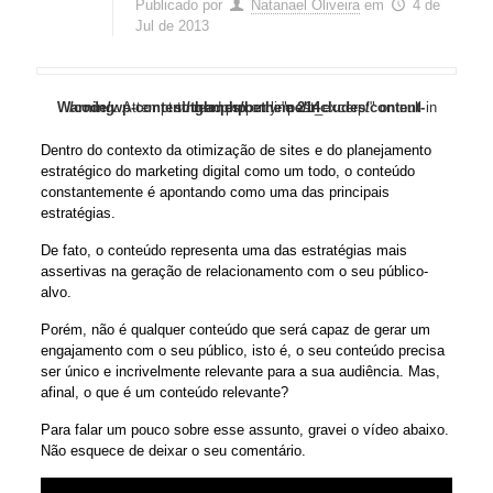
Publicado por
Natanael Oliveira
em
4 de
Jul de 2013
/code/wp-content/themes/betheme/functions/theme-functions.php
/code/wp-content/themes/betheme/functions/theme-functions.php
/code/wp-content/themes/betheme/functions/theme-functions.php
/code/wp-content/themes/betheme/functions/theme-functions.php
/code/wp-content/themes/betheme/functions/theme-functions.php
Warning
Warning
Warning
Warning
Warning
Warning
: Trying to access array offset on false in
: Trying to access array offset on false in
: Trying to access array offset on false in
: Trying to access array offset on false in
: Trying to access array offset on false in
: Attempt to read property "post_excerpt" on null in
/code/wp-content/themes/betheme/includes/content-single.php
on line
on line
on line
on line
on line
1501
1506
1527
1528
1529
on line
214
Dentro do contexto da otimização de sites e do planejamento
estratégico do marketing digital como um todo, o conteúdo
constantemente é apontando como uma das principais
estratégias.
De fato, o conteúdo representa uma das estratégias mais
assertivas na geração de relacionamento com o seu público-
alvo.
Porém, não é qualquer conteúdo que será capaz de gerar um
engajamento com o seu público, isto é, o seu conteúdo precisa
ser único e incrivelmente relevante para a sua audiência. Mas,
afinal, o que é um conteúdo relevante?
Para falar um pouco sobre esse assunto, gravei o vídeo abaixo.
Não esquece de deixar o seu comentário.