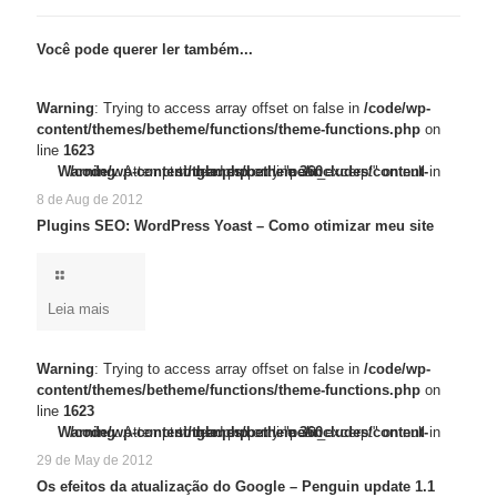
Você pode querer ler também...
Warning
: Trying to access array offset on false in
/code/wp-
content/themes/betheme/functions/theme-functions.php
on
line
1623
/code/wp-content/themes/betheme/functions/theme-functions.php
Warning
Warning
: Trying to access array offset on false in
: Attempt to read property "post_excerpt" on null in
/code/wp-content/themes/betheme/includes/content-single.php
on line
1623
on line
360
8 de Aug de 2012
Plugins SEO: WordPress Yoast – Como otimizar meu site
Leia mais
Warning
: Trying to access array offset on false in
/code/wp-
content/themes/betheme/functions/theme-functions.php
on
line
1623
/code/wp-content/themes/betheme/functions/theme-functions.php
Warning
Warning
: Trying to access array offset on false in
: Attempt to read property "post_excerpt" on null in
/code/wp-content/themes/betheme/includes/content-single.php
on line
1623
on line
360
29 de May de 2012
Os efeitos da atualização do Google – Penguin update 1.1