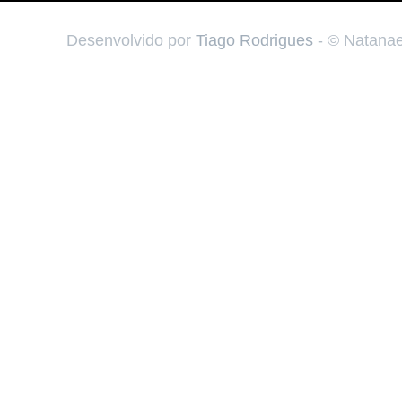
Desenvolvido por
Tiago Rodrigues
- © Natanae