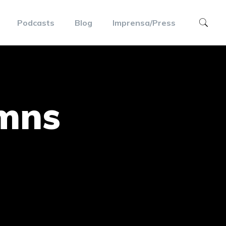
Podcasts
Blog
Imprensa/Press
umns