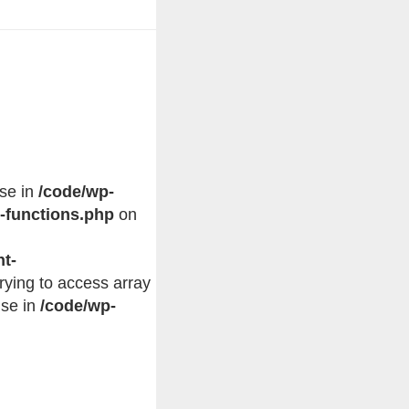
lse in
/code/wp-
-functions.php
on
Trying to access array
lse in
/code/wp-