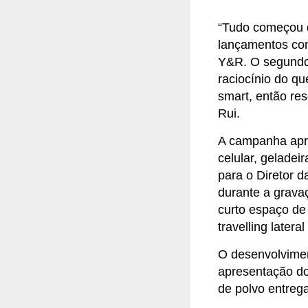
“Tudo começou q
lançamentos com
Y&R. O segundo 
raciocínio do q
smart, então re
Rui.
A campanha apr
celular, gelade
para o Diretor d
durante a gravaç
curto espaço de
travelling later
O desenvolvimen
apresentação do
de polvo entrega