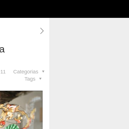
a
011
Categorias
Tags