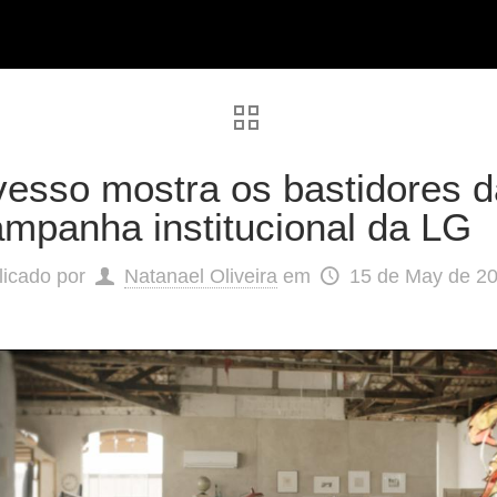
vesso mostra os bastidores d
mpanha institucional da LG
licado por
Natanael Oliveira
em
15 de May de 2