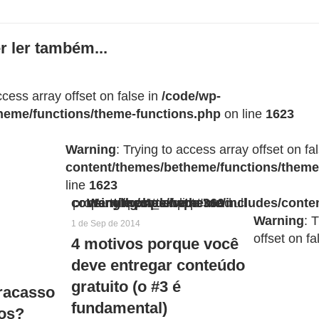
r ler também...
ccess array offset on false in
/code/wp-
heme/functions/theme-functions.php
on line
1623
 on false in
line
1623
Warning
: Trying to access array offset on fa
content/themes/betheme/functions/theme
line
1623
/code/wp-content/themes/betheme/functions/theme-functions.php
Warning
Warning
/code/wp-content/themes/betheme/includes/content-single.php
: Trying to access array offset on false in
: Attempt to read property "post_excerpt" on null in
on line
on line
360
1623
Warning
: 
1 de Sep de 2014
offset on fa
4 motivos porque você
deve entregar conteúdo
gratuito (o #3 é
fracasso
fundamental)
tos?