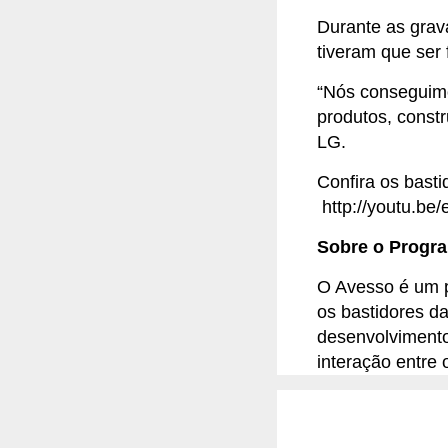
Durante as grav
tiveram que ser
“Nós conseguimo
produtos, const
LG.
Confira os bast
http://youtu.b
Sobre o Progr
O Avesso é um p
os bastidores d
desenvolvimento
interação entre