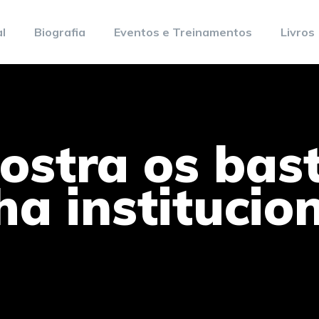
al
Biografia
Eventos e Treinamentos
Livros
ostra os bast
a institucion