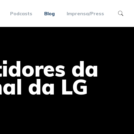
Podcasts
Blog
Imprensa/Press
idores da
al da LG