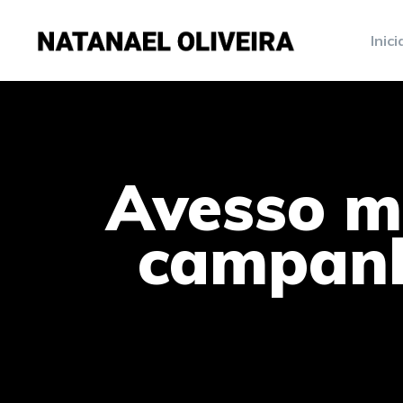
Inici
Avesso m
campanh