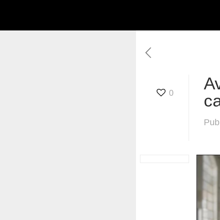
A
0
ca
Pub