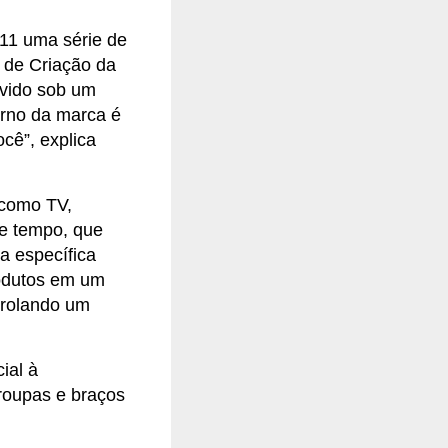
11 uma série de
 de Criação da
lvido sob um
orno da marca é
cê”, explica
 como TV,
de tempo, que
a específica
rodutos em um
 rolando um
ial à
 roupas e braços