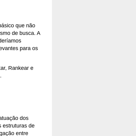
básico que não
ismo de busca. A
oderíamos
evantes para os
xar, Rankear e
.
 atuação dos
 estruturas de
igação entre