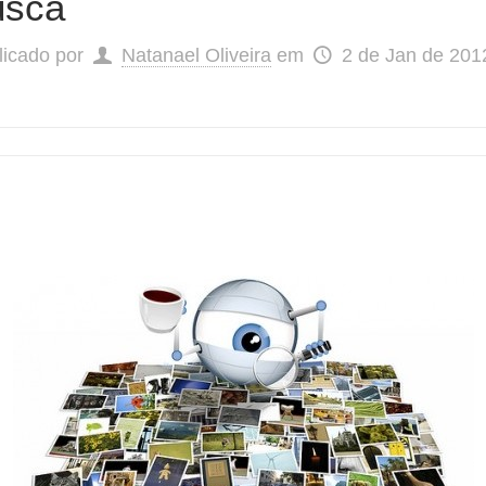
usca
licado por
Natanael Oliveira
em
2 de Jan de 201