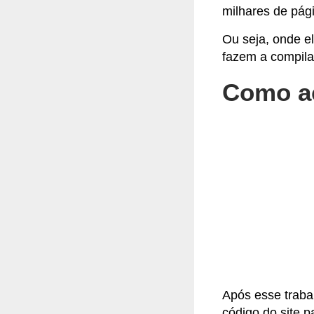
milhares de pági
Ou seja, onde e
fazem a compila
Como ac
Após esse trabal
código do site 