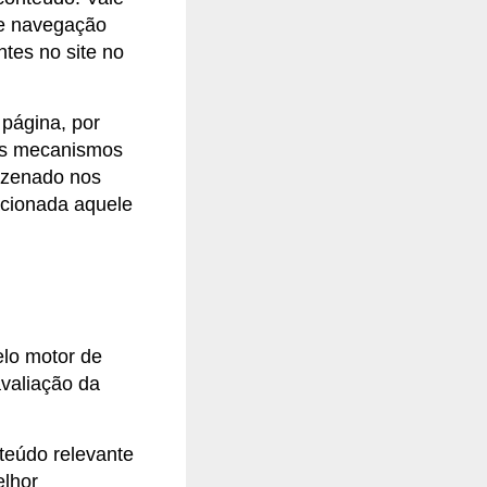
de navegação
tes no site no
página, por
os mecanismos
mazenado nos
acionada aquele
lo motor de
avaliação da
teúdo relevante
lhor