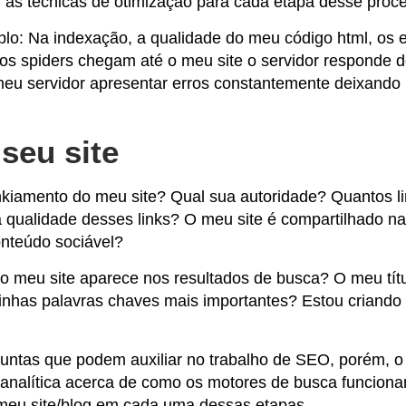
 as técnicas de otimização para cada etapa desse proc
o: Na indexação, a qualidade do meu código html, os
os spiders chegam até o meu site o servidor responde 
 meu servidor apresentar erros constantemente deixando 
seu site
kiamento do meu site? Qual sua autoridade? Quantos l
 qualidade desses links? O meu site é compartilhado na
onteúdo sociável?
 o meu site aparece nos resultados de busca? O meu títu
inhas palavras chaves mais importantes? Estou
criando
untas que podem auxiliar no
trabalho de SEO
, porém, o
o analítica acerca de como os motores de busca funcion
eu site/blog em cada uma dessas etapas.