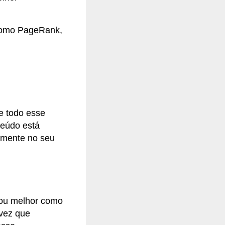
 como PageRank,
e todo esse
teúdo está
tamente no seu
 ou melhor como
 vez que