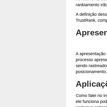
rankiamento irã
A definição des
TrustRank, comp
Apresen
A apresentação 
processo aprese
sendo rastreado,
posicionamento.
Aplicaç
Como falei no i
ele funciona po