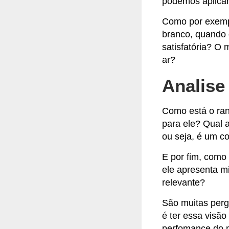
podemos aplicar
Como por exempl
branco, quando 
satisfatória? O
ar?
Analise 
Como está o ran
para ele? Qual a
ou seja, é um c
E por fim, como
ele apresenta m
relevante
?
São muitas perg
é ter essa visã
perfomance do m