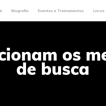
al
Biografia
Eventos e Treinamentos
Livros
cionam os m
de busca