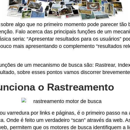
r sobre algo que no primeiro momento pode parecer tão 
enção. Falo acerca das principais funções de um mecan
sica seria: “Apresentar resultados para os usuários” p
ouco mais apresentando o complemento “resultados rel
 funções de um mecanismo de busca são: Rastrear, Inde
sultado, sobre esses pontos vamos discorrer brevemente
nciona o Rastreamento
u varredura por links e páginas, é o primeiro passo na
a. Onde é feito um verdadeiro “scan” através da web. As
web, permitem que os motores de busca identifiquem a l