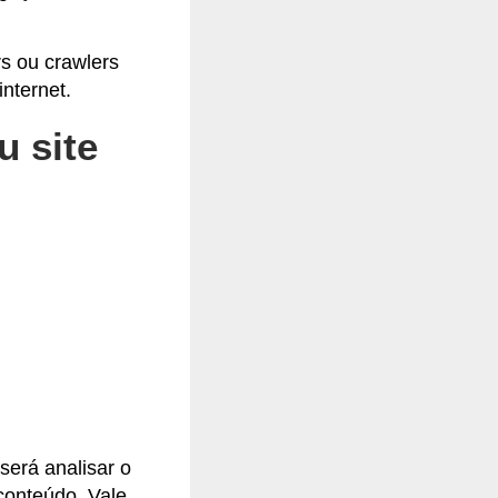
s ou crawlers
nternet.
 site
será analisar o
conteúdo. Vale