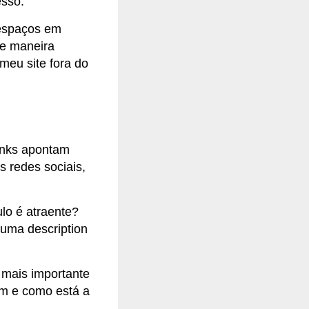
esso.
 espaços em
de maneira
meu site fora do
inks apontam
s redes sociais,
lo é atraente?
 uma description
 mais importante
am e como está a