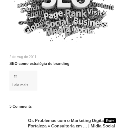
2 de Aug de 2011
SEO como estratégia de branding
Leia mais
5 Comments
Os Problemas com o Marketing Digital em
Reply
Fortaleza » Consultoria em … | Midia Social