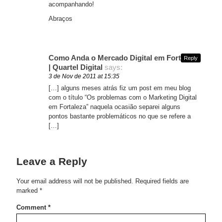
acompanhando!
Abraços
Como Anda o Mercado Digital em Fortaleza
Reply
| Quartel Digital
says:
3 de Nov de 2011 at 15:35
[…] alguns meses atrás fiz um post em meu blog
com o título “Os problemas com o Marketing Digital
em Fortaleza” naquela ocasião separei alguns
pontos bastante problemáticos no que se refere a
[…]
Leave a Reply
Your email address will not be published.
Required fields are
marked
*
Comment
*