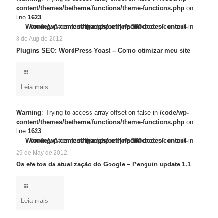
content/themes/betheme/functions/theme-functions.php
on
line
1623
/code/wp-content/themes/betheme/functions/theme-functions.php
Warning
Warning
: Trying to access array offset on false in
: Attempt to read property "post_excerpt" on null in
/code/wp-content/themes/betheme/includes/content-single.php
on line
1623
on line
360
8 de Aug de 2012
Plugins SEO: WordPress Yoast – Como otimizar meu site
Leia mais
Warning
: Trying to access array offset on false in
/code/wp-
content/themes/betheme/functions/theme-functions.php
on
line
1623
/code/wp-content/themes/betheme/functions/theme-functions.php
Warning
Warning
: Trying to access array offset on false in
: Attempt to read property "post_excerpt" on null in
/code/wp-content/themes/betheme/includes/content-single.php
on line
1623
on line
360
29 de May de 2012
Os efeitos da atualização do Google – Penguin update 1.1
Leia mais