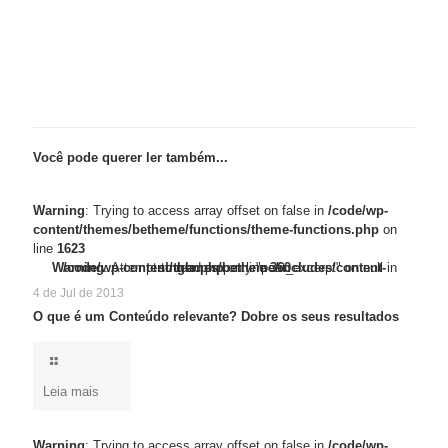
Você pode querer ler também...
Warning
: Trying to access array offset on false in
/code/wp-
content/themes/betheme/functions/theme-functions.php
on
line
1623
/code/wp-content/themes/betheme/functions/theme-functions.php
Warning
Warning
: Trying to access array offset on false in
: Attempt to read property "post_excerpt" on null in
/code/wp-content/themes/betheme/includes/content-single.php
on line
1623
on line
360
4 de Jul de 2013
O que é um Conteúdo relevante? Dobre os seus resultados
Leia mais
Warning
: Trying to access array offset on false in
/code/wp-