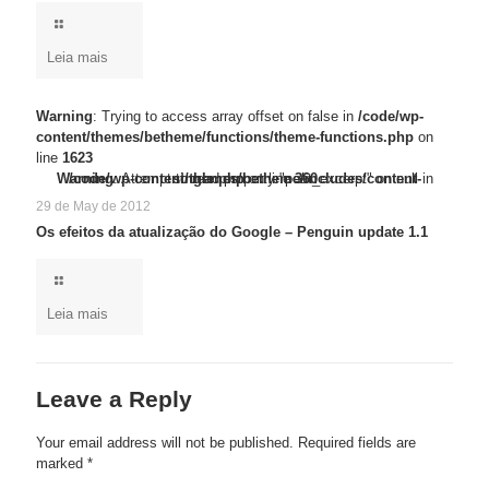
Leia mais
Warning
: Trying to access array offset on false in
/code/wp-
content/themes/betheme/functions/theme-functions.php
on
line
1623
/code/wp-content/themes/betheme/functions/theme-functions.php
Warning
Warning
: Trying to access array offset on false in
: Attempt to read property "post_excerpt" on null in
/code/wp-content/themes/betheme/includes/content-single.php
on line
1623
on line
360
29 de May de 2012
Os efeitos da atualização do Google – Penguin update 1.1
Leia mais
Leave a Reply
Your email address will not be published.
Required fields are
marked
*