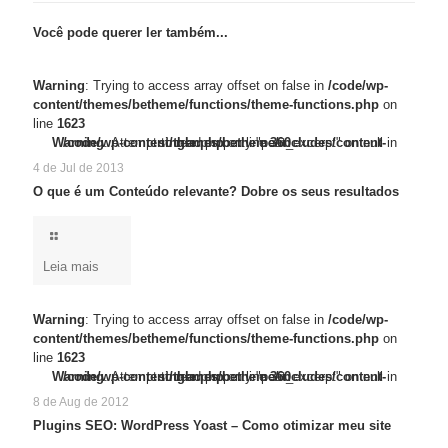
Você pode querer ler também...
Warning
: Trying to access array offset on false in
/code/wp-
content/themes/betheme/functions/theme-functions.php
on
line
1623
/code/wp-content/themes/betheme/functions/theme-functions.php
Warning
Warning
: Trying to access array offset on false in
: Attempt to read property "post_excerpt" on null in
/code/wp-content/themes/betheme/includes/content-single.php
on line
1623
on line
360
4 de Jul de 2013
O que é um Conteúdo relevante? Dobre os seus resultados
Leia mais
Warning
: Trying to access array offset on false in
/code/wp-
content/themes/betheme/functions/theme-functions.php
on
line
1623
/code/wp-content/themes/betheme/functions/theme-functions.php
Warning
Warning
: Trying to access array offset on false in
: Attempt to read property "post_excerpt" on null in
/code/wp-content/themes/betheme/includes/content-single.php
on line
1623
on line
360
8 de Aug de 2012
Plugins SEO: WordPress Yoast – Como otimizar meu site