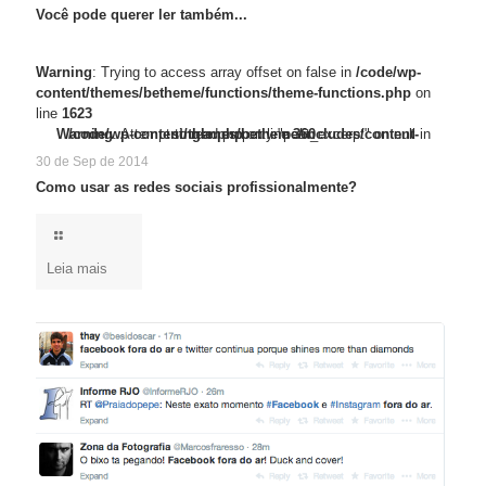
Você pode querer ler também...
Warning
: Trying to access array offset on false in
/code/wp-
content/themes/betheme/functions/theme-functions.php
on
line
1623
/code/wp-content/themes/betheme/functions/theme-functions.php
Warning
Warning
: Trying to access array offset on false in
: Attempt to read property "post_excerpt" on null in
/code/wp-content/themes/betheme/includes/content-single.php
on line
1623
on line
360
30 de Sep de 2014
Como usar as redes sociais profissionalmente?
Leia mais