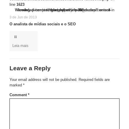
line
1623
/code/wp-content/themes/betheme/functions/theme-functions.php
Warning
Warning
: Trying to access array offset on false in
: Attempt to read property "post_excerpt" on null in
/code/wp-content/themes/betheme/includes/content-single.php
on line
1623
on line
360
3 de Jun de 2013
O analista de mídias sociais e o SEO
Leia mais
Leave a Reply
Your email address will not be published.
Required fields are
marked
*
Comment
*