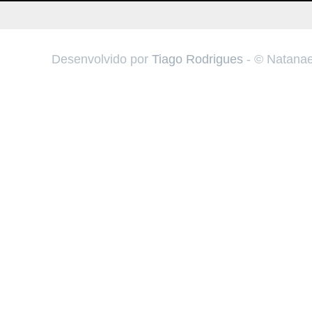
Desenvolvido por
Tiago Rodrigues
- © Natanae