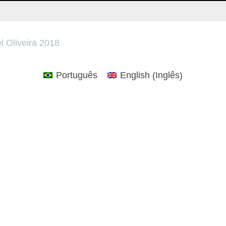
l Oliveira 2018
Inglês
Português
English
(
)